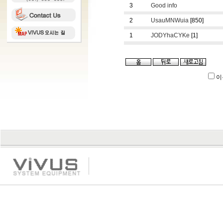
3
Good info
2
UsauMNWuia
[850]
1
JODYhaCYKe
[1]
이